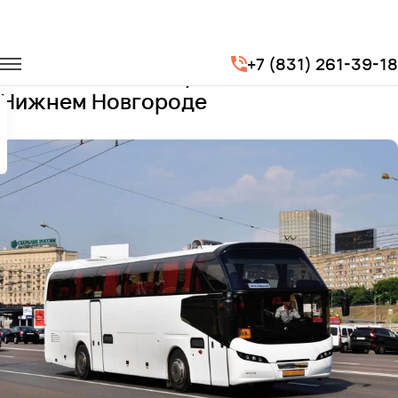
Главная
Автопарк
Автобусы
N116 Cityliner
+7 (831) 261-39-18
Заказать N116 Cityliner с водителем в
Нижнем Новгороде