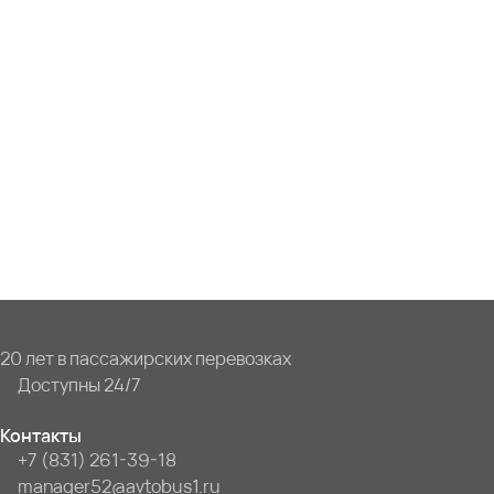
20 лет в пассажирских перевозках
Доступны 24/7
Контакты
+7 (831) 261-39-18
manager52@avtobus1.ru