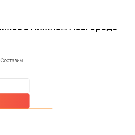
ников в Нижнем Новгороде
 Составим