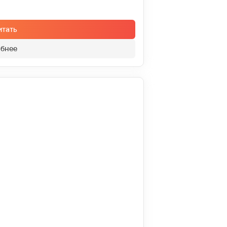
итать
бнее