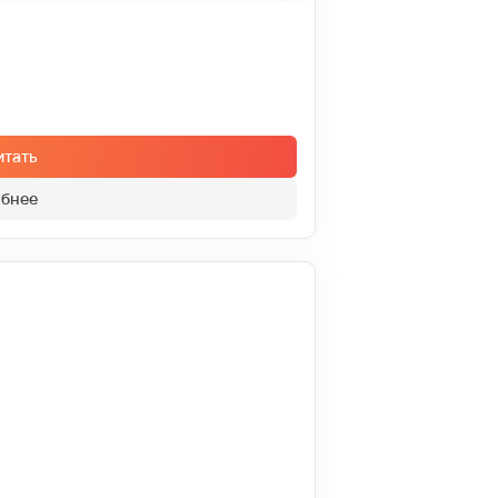
итать
бнее