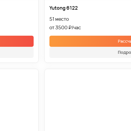
Yutong 6122
51 место
от 3500 ₽
Рассч
Подро